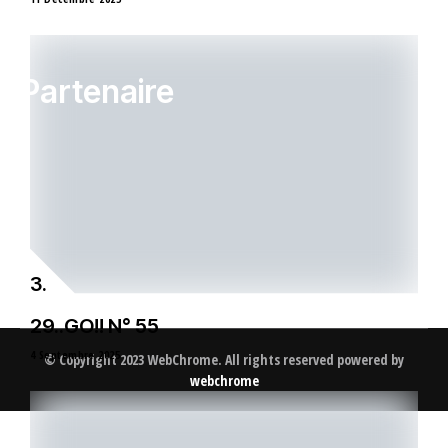
Partenaire
29..GO!! N° 55
4 Septembre 2025
© Copyright 2023 WebChrome. All rights reserved powered by
webchrome