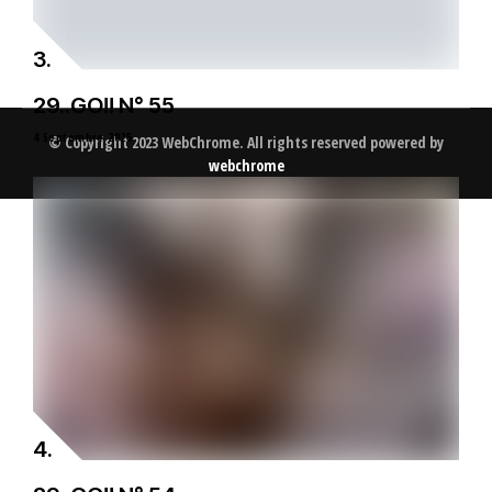
29..GO!! N° 55
4 Septembre 2025
© Copyright 2023 WebChrome. All rights reserved powered by
webchrome