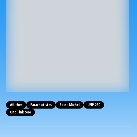
Affiches
Parachutistes
Saint-Michel
UNP 290
Unp Finistere