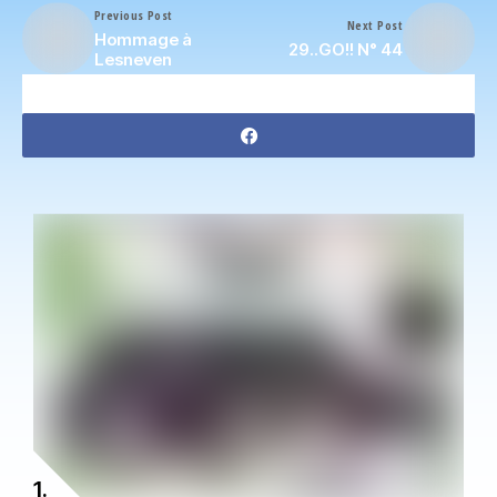
Previous Post
Next Post
Hommage à
29..GO!! N° 44
Lesneven