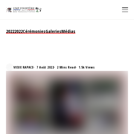
2022
2022
Cérémonies
Galeries
Médias
Maquis de Saint Laurent à
Kerabars le 04 août 2022
VIEUX RAPACE
7 Août 2022
2 Mins Read
1.5k Views