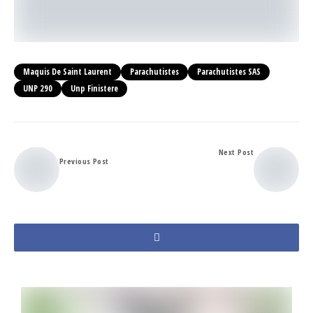
Maquis De Saint Laurent
Parachutistes
Parachutistes SAS
UNP 290
Unp Finistere
Next Post
Previous Post
Gouesnou 78 ans
A ANDRE LE MEUR
après le massacre
de Penguerec