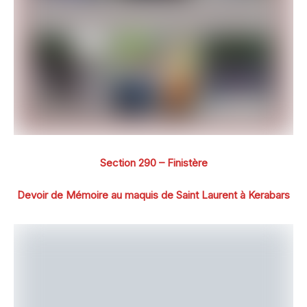
Section 290 – Finistère
Devoir de Mémoire au maquis de Saint Laurent à Kerabars