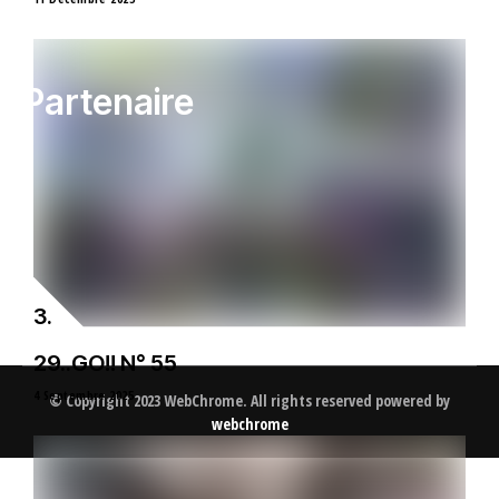
Partenaire
29..GO!! N° 55
4 Septembre 2025
© Copyright 2023 WebChrome. All rights reserved powered by
webchrome