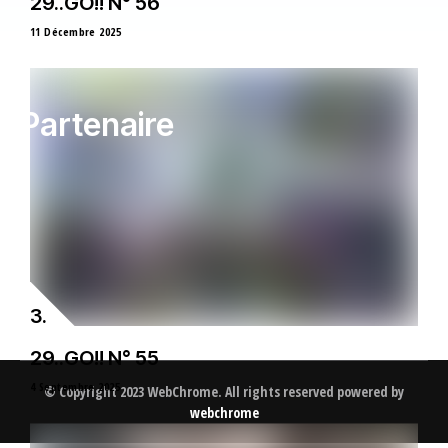
29..GO!! N° 56
11 Décembre 2025
Partenaire
29..GO!! N° 55
4 Septembre 2025
© Copyright 2023 WebChrome. All rights reserved powered by
webchrome