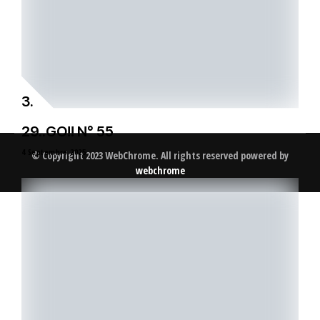
29..GO!! N° 55
4 Septembre 2025
© Copyright 2023 WebChrome. All rights reserved powered by
webchrome