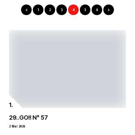
1
2
3
4
5
6
29..GO!! N° 57
2 Mai 2026