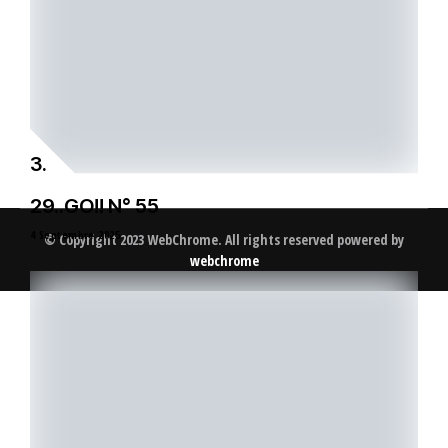
29..GO!! N° 55
4 Septembre 2025
© Copyright 2023 WebChrome. All rights reserved powered by
webchrome