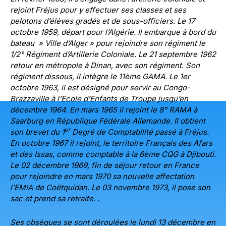
rejoint Fréjus pour y effectuer ses classes et ses
pelotons d’élèves gradés et de sous-officiers. Le 17
octobre 1959, départ pour l’Algérie. Il embarque à bord du
bateau » Ville d’Alger » pour rejoindre son régiment le
1/2° Régiment d’Artillerie Coloniale. Le 21 septembre 1962
retour en métropole à Dinan, avec son régiment. Son
régiment dissous, il intègre le 11ème GAMA. Le 1er
octobre 1963, il est désigné pour servir au Congo-
Brazzaville à l’Ecole d’Enfants de Troupe jusqu’en
décembre 1964. En mars 1965 il rejoint le 8° RAMA à
Saarburg en République Fédérale Allemande. Il obtient
er
son brevet du 1
Degré de Comptabilité passé à Fréjus.
En octobre 1967 il rejoint, le territoire Français des Afars
et des Issas, comme comptable à la 6ème CQG à Djibouti.
Le 02 décembre 1969, fin de séjour retour en France
pour rejoindre en mars 1970 sa nouvelle affectation
l’EMIA de Coëtquidan. Le 03 novembre 1973, il pose son
sac et prend sa retraite
. .
Ses obsèques se sont déroulées le lundi 13 décembre en