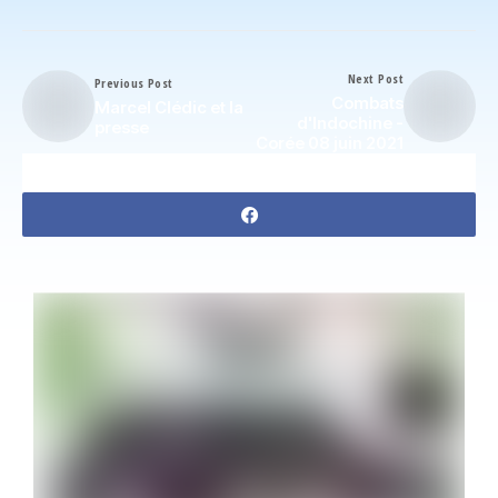
Next Post
Previous Post
Combats
Marcel Clédic et la
d'Indochine -
presse
Corée 08 juin 2021