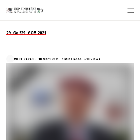
29..Go!!
29..GO!! 2021
29..GO!! Spécial Marcel Clédic
VIEUX RAPACE
30 Mars 2021
1 Mins Read
618 Views