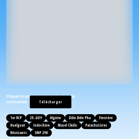
Cliquer ici pour imprimer votre bon de
Télécharger
commande
1er RCP
29..GO!!
Algérie
Diên Biên Phu
Finistère
Huelgoat
Indochine
Macel Clédic
Parachutistes
Résistants
UNP 290